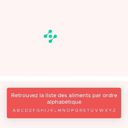
Retrouvez la liste des aliments par ordre
alphabétique
A B C D E F G H I J K L M N O P Q R S T U V W X Y Z