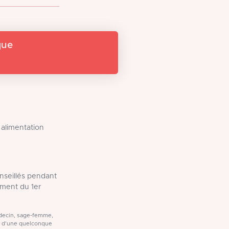
que
 alimentation
onseillés pendant
ment du 1er
médecin, sage-femme,
t d'une quelconque