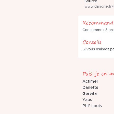
Source
www.danone.fr/v
Recommanda
Consommez 3 produ
Conseils
Si vous n'aimez pa
Puis-je en m
Actimel
Danette
Gervita
Yaos
Ptit' Louis