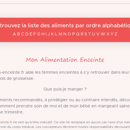
trouvez la liste des aliments par ordre alphabéti
A B C D E F G H I J K L M N O P Q R S T U V W X Y Z
Mon Alimentation Enceinte
-enceinte.fr aide les femmes enceintes à s’y retrouver dans leur
ois de grossesse.
Que puis-je manger ?
liments recommandés, à privilégier ou au contraire interdits, déc
Comment prendre soin de moi et de mon bébé en mangeant saine
e trimestre.
inte.fr ne sert qu'à titre indicatif. Ce site ne remplace en aucun cas l'avis d'un 
nel du corps médical. Les concepteurs déclinent toutes responsabilités découlan