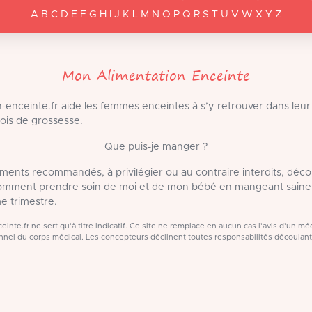
A B C D E F G H I J K L M N O P Q R S T U V W X Y Z
Mon Alimentation Enceinte
-enceinte.fr aide les femmes enceintes à s’y retrouver dans leur
ois de grossesse.
Que puis-je manger ?
liments recommandés, à privilégier ou au contraire interdits, déc
Comment prendre soin de moi et de mon bébé en mangeant saine
e trimestre.
inte.fr ne sert qu'à titre indicatif. Ce site ne remplace en aucun cas l'avis d'un 
nel du corps médical. Les concepteurs déclinent toutes responsabilités découlan