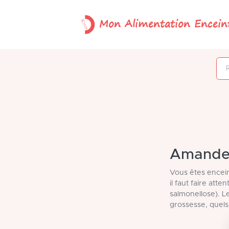
Mon Alimentation Encein
Rechercher un
Amandes 
Vous êtes encein
il faut faire att
salmonellose). L
grossesse, quel