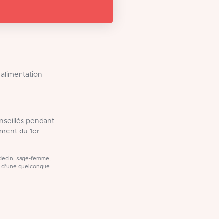
 alimentation
onseillés pendant
ment du 1er
médecin, sage-femme,
t d'une quelconque