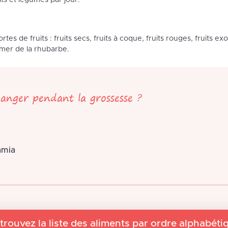
s et légumes par jour.
tes de fruits : fruits secs, fruits à coque, fruits rouges, fruits ex
mer de la rhubarbe.
anger pendant la grossesse ?
amia
trouvez la liste des aliments par ordre alphabéti