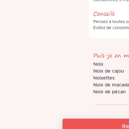
Consommez 5 fruit
Conseils
Pensez à toutes sor
Evitez de consom
Puis-je en m
Noix
Noix de cajou
Noisettes
Noix de macad
Noix de pécan
Re