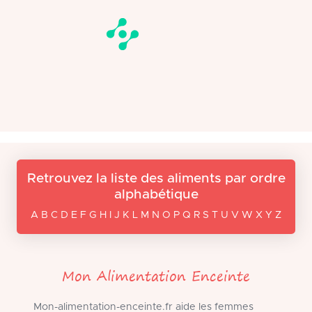
Retrouvez la liste des aliments par ordre
alphabétique
A B C D E F G H I J K L M N O P Q R S T U V W X Y Z
Mon Alimentation Enceinte
Mon-alimentation-enceinte.fr aide les femmes