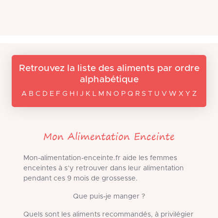
Retrouvez la liste des aliments par ordre
alphabétique
A B C D E F G H I J K L M N O P Q R S T U V W X Y Z
Mon Alimentation Enceinte
Mon-alimentation-enceinte.fr aide les femmes
enceintes à s’y retrouver dans leur alimentation
pendant ces 9 mois de grossesse.
Que puis-je manger ?
Quels sont les aliments recommandés, à privilégier