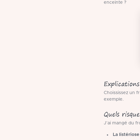
enceinte ?
Explications
Choississez un fr
exemple.
Quels risqu
J’ai mangé du fr
La listériose