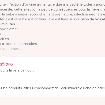
une infection d’origine alimentaire due à la bactérie Listeria mo
ceinte, cette infection a peu de conséquences pour la mère mai
 le bébé à naître (accouchement prématuré, infection néonatal
téria est sensible à la chaleur; elle est tuée si
la cuisson de vos 
0 minutes
.
onc éviter :
s
lait cru
s traiteurs non recuites
rus ou fumés …
tions
its laitiers par jour.
s les produits laitiers consommez de l'eau minérale riche en calc