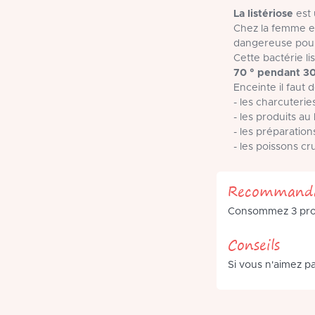
La listériose
est 
Chez la femme en
dangereuse pour
Cette bactérie lis
70 ° pendant 3
Enceinte il faut d
- les charcuterie
- les produits au 
- les préparation
- les poissons c
Recommanda
Consommez 3 produ
Conseils
Si vous n'aimez pa