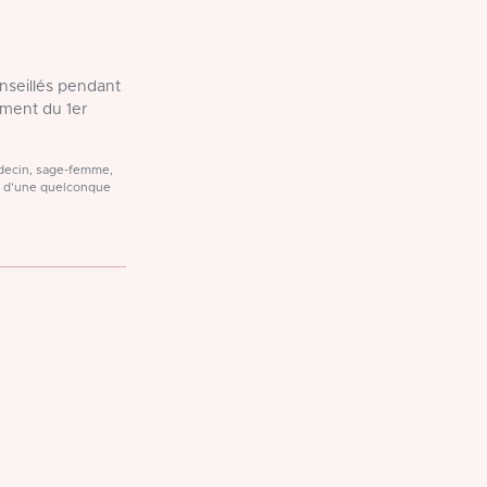
onseillés pendant
ment du 1er
médecin, sage-femme,
t d'une quelconque