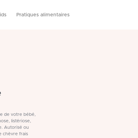
ids
Pratiques alimentaires
e
le de votre bébé,
ose, listériose,
e. Autorisé ou
 chèvre frais