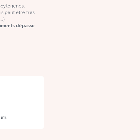
nocytogenes.
s peut être très
e…)
aliments dépasse
ium.