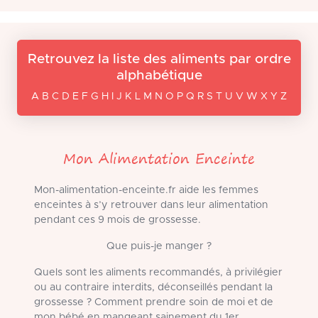
Retrouvez la liste des aliments par ordre
alphabétique
A B C D E F G H I J K L M N O P Q R S T U V W X Y Z
Mon Alimentation Enceinte
Mon-alimentation-enceinte.fr aide les femmes
enceintes à s’y retrouver dans leur alimentation
pendant ces 9 mois de grossesse.
Que puis-je manger ?
Quels sont les aliments recommandés, à privilégier
ou au contraire interdits, déconseillés pendant la
grossesse ? Comment prendre soin de moi et de
mon bébé en mangeant sainement du 1er