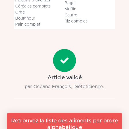
Flocons d’avoines
Bagel
Céréales complets
Muffin
Orge
Gaufre
Boulghour
Riz complet
Pain complet
Article validé
par Océane François, Diététicienne.
Retrouvez la liste des aliments par ordre
alphabétique