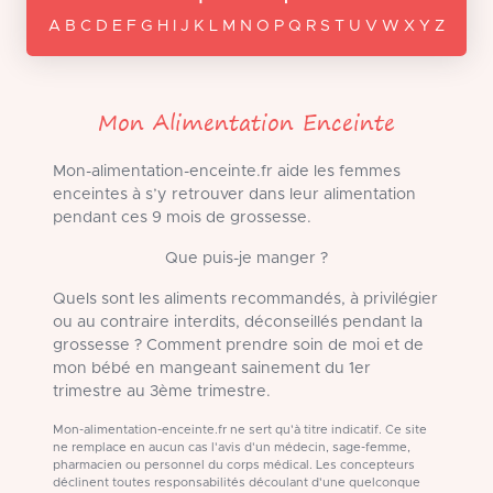
A B C D E F G H I J K L M N O P Q R S T U V W X Y Z
Mon Alimentation Enceinte
Mon-alimentation-enceinte.fr aide les femmes
enceintes à s’y retrouver dans leur alimentation
pendant ces 9 mois de grossesse.
Que puis-je manger ?
Quels sont les aliments recommandés, à privilégier
ou au contraire interdits, déconseillés pendant la
grossesse ? Comment prendre soin de moi et de
mon bébé en mangeant sainement du 1er
trimestre au 3ème trimestre.
Mon-alimentation-enceinte.fr ne sert qu'à titre indicatif. Ce site
ne remplace en aucun cas l'avis d'un médecin, sage-femme,
pharmacien ou personnel du corps médical. Les concepteurs
déclinent toutes responsabilités découlant d'une quelconque