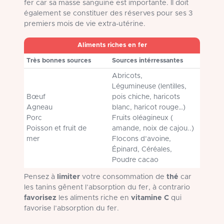
fer car sa masse sanguine est importante. Il doit
également se constituer des réserves pour ses 3
premiers mois de vie extra-utérine.
Aliments riches en fer
Très bonnes sources
Sources intérressantes
Abricots,
Légumineuse (lentilles,
Bœuf
pois chiche, haricots
Agneau
blanc, haricot rouge…)
Porc
Fruits oléagineux (
Poisson et fruit de
amande, noix de cajou..)
mer
Flocons d’avoine,
Épinard, Céréales,
Poudre cacao
Pensez à
limiter
votre consommation de
thé
car
les tanins gênent l’absorption du fer, à contrario
favorisez
les aliments riche en
vitamine C
qui
favorise l’absorption du fer.