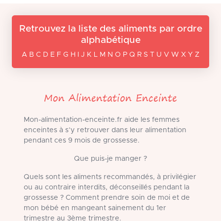
Retrouvez la liste des aliments par ordre
alphabétique
A B C D E F G H I J K L M N O P Q R S T U V W X Y Z
Mon Alimentation Enceinte
Mon-alimentation-enceinte.fr aide les femmes
enceintes à s’y retrouver dans leur alimentation
pendant ces 9 mois de grossesse.
Que puis-je manger ?
Quels sont les aliments recommandés, à privilégier
ou au contraire interdits, déconseillés pendant la
grossesse ? Comment prendre soin de moi et de
mon bébé en mangeant sainement du 1er
trimestre au 3ème trimestre.