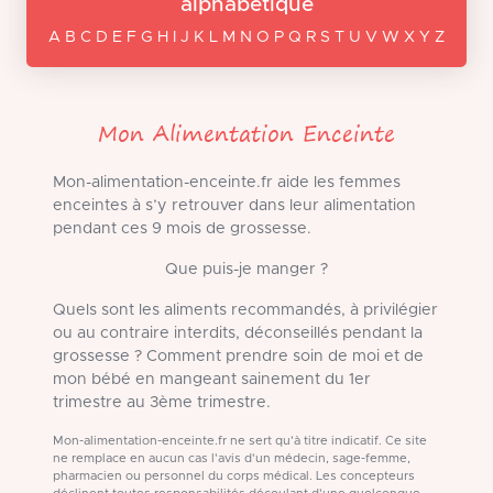
alphabétique
A B C D E F G H I J K L M N O P Q R S T U V W X Y Z
Mon Alimentation Enceinte
Mon-alimentation-enceinte.fr aide les femmes
enceintes à s’y retrouver dans leur alimentation
pendant ces 9 mois de grossesse.
Que puis-je manger ?
Quels sont les aliments recommandés, à privilégier
ou au contraire interdits, déconseillés pendant la
grossesse ? Comment prendre soin de moi et de
mon bébé en mangeant sainement du 1er
trimestre au 3ème trimestre.
Mon-alimentation-enceinte.fr ne sert qu'à titre indicatif. Ce site
ne remplace en aucun cas l'avis d'un médecin, sage-femme,
pharmacien ou personnel du corps médical. Les concepteurs