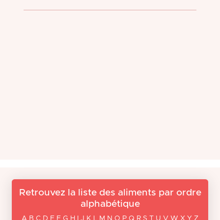
Retrouvez la liste des aliments par ordre
alphabétique
A B C D E F G H I J K L M N O P Q R S T U V W X Y Z