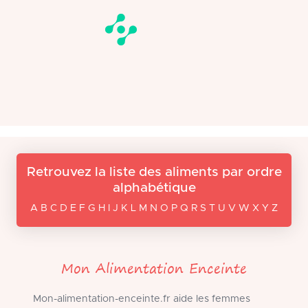
Retrouvez la liste des aliments par ordre
alphabétique
A B C D E F G H I J K L M N O P Q R S T U V W X Y Z
Mon Alimentation Enceinte
Mon-alimentation-enceinte.fr aide les femmes