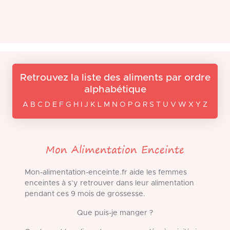
Retrouvez la liste des aliments par ordre
alphabétique
A B C D E F G H I J K L M N O P Q R S T U V W X Y Z
Mon Alimentation Enceinte
Mon-alimentation-enceinte.fr aide les femmes
enceintes à s’y retrouver dans leur alimentation
pendant ces 9 mois de grossesse.
Que puis-je manger ?