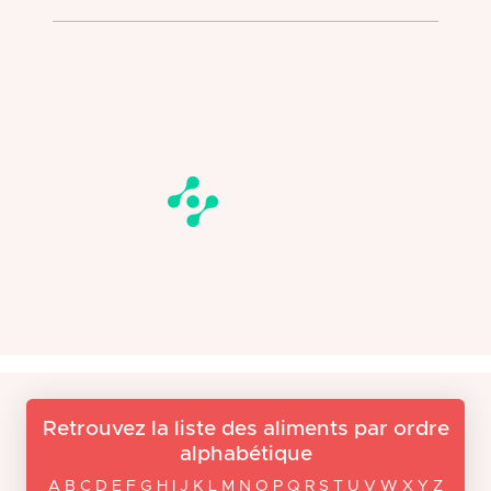
Retrouvez la liste des aliments par ordre
alphabétique
A B C D E F G H I J K L M N O P Q R S T U V W X Y Z