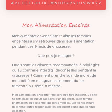
A B C D E F G H I J K L M N O P Q R S T U V W X Y Z
Mon Alimentation Enceinte
Mon-alimentation-enceinte.fr aide les femmes
enceintes à s’y retrouver dans leur alimentation
pendant ces 9 mois de grossesse.
Que puis-je manger ?
Quels sont les aliments recommandés, à privilégier
ou au contraire interdits, déconseillés pendant la
grossesse ? Comment prendre soin de moi et de
mon bébé en mangeant sainement du 1er
trimestre au 3ème trimestre.
Mon-alimentation-enceinte.fr ne sert qu'à titre indicatif. Ce site
ne remplace en aucun cas l'avis d'un médecin, sage-femme,
pharmacien ou personnel du corps médical. Les concepteurs
déclinent toutes responsabilités découlant d'une quelconque
utilisation.