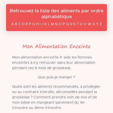
Retrouvez la liste des aliments par ordre
alphabétique
A B C D E F G H I J K L M N O P Q R S T U V W X Y Z
Mon Alimentation Enceinte
Mon-alimentation-enceinte.fr aide les femmes
enceintes à s’y retrouver dans leur alimentation
pendant ces 9 mois de grossesse.
Que puis-je manger ?
Quels sont les aliments recommandés, à privilégier
ou au contraire interdits, déconseillés pendant la
grossesse ? Comment prendre soin de moi et de
mon bébé en mangeant sainement du 1er
trimestre au 3ème trimestre.