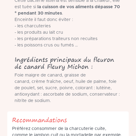
Cette bactérie listéria est sensible à la chaleur; elle
est tuée si
la cuisson de vos aliments dépasse 70
° pendant 30 minutes
.
Enceinte il faut donc éviter :
- les charcuteries
- les produits au lait cru
- les préparations traiteurs non recuites
- les poissons crus ou fumés …
Ingrédients principaux du fleuron
de canard Fleury Michon :
Foie maigre de canard, graisse de
canard, crème fraîche, oeuf, huile de palme, foie
de poulet, sel, sucre, poivre, colorant : lutéine,
antioxydant : ascorbate de sodium, conservateur :
nitrite de sodium.
Recommandations
Préférez consommer de la charcuterie cuite,
comme le jambon cuit ou la mortadelle par exemple.