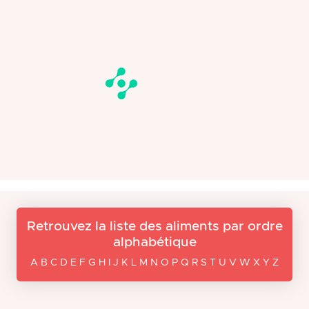
Retrouvez la liste des aliments par ordre
alphabétique
A B C D E F G H I J K L M N O P Q R S T U V W X Y Z