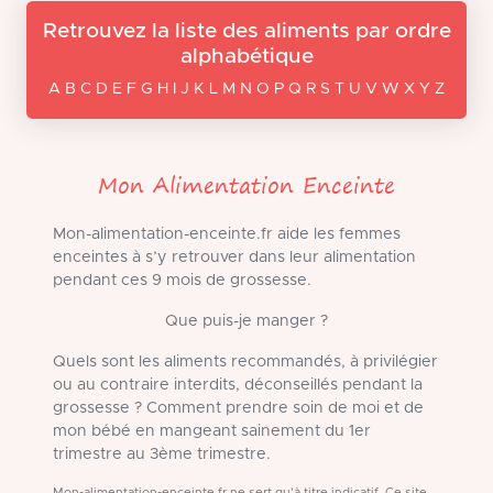
Retrouvez la liste des aliments par ordre
alphabétique
A B C D E F G H I J K L M N O P Q R S T U V W X Y Z
Mon Alimentation Enceinte
Mon-alimentation-enceinte.fr aide les femmes
enceintes à s’y retrouver dans leur alimentation
pendant ces 9 mois de grossesse.
Que puis-je manger ?
Quels sont les aliments recommandés, à privilégier
ou au contraire interdits, déconseillés pendant la
grossesse ? Comment prendre soin de moi et de
mon bébé en mangeant sainement du 1er
trimestre au 3ème trimestre.
Mon-alimentation-enceinte.fr ne sert qu'à titre indicatif. Ce site