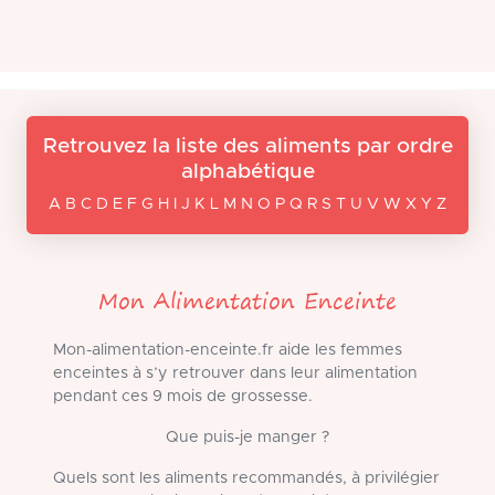
Retrouvez la liste des aliments par ordre
alphabétique
A B C D E F G H I J K L M N O P Q R S T U V W X Y Z
Mon Alimentation Enceinte
Mon-alimentation-enceinte.fr aide les femmes
enceintes à s’y retrouver dans leur alimentation
pendant ces 9 mois de grossesse.
Que puis-je manger ?
Quels sont les aliments recommandés, à privilégier