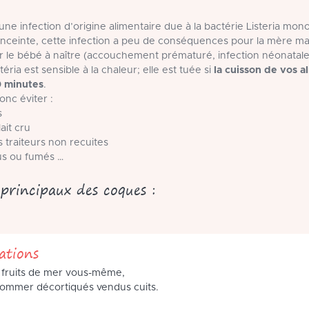
une infection d’origine alimentaire due à la bactérie Listeria mo
ceinte, cette infection a peu de conséquences pour la mère mai
 le bébé à naître (accouchement prématuré, infection néonatal
téria est sensible à la chaleur; elle est tuée si
la cuisson de vos 
0 minutes
.
onc éviter :
s
lait cru
s traiteurs non recuites
rus ou fumés …
 principaux des coques :
tions
s fruits de mer vous-même,
sommer décortiqués vendus cuits.