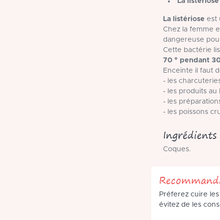
La listériose
La listériose
est 
Chez la femme en
dangereuse pour
Cette bactérie lis
70 ° pendant 3
Enceinte il faut d
- les charcuterie
- les produits au 
- les préparation
- les poissons c
Ingrédients
Coques.
Recommanda
Préferez cuire le
évitez de les con