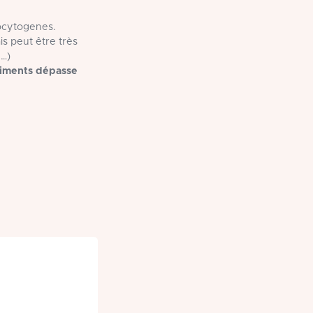
nocytogenes.
s peut être très
e…)
aliments dépasse