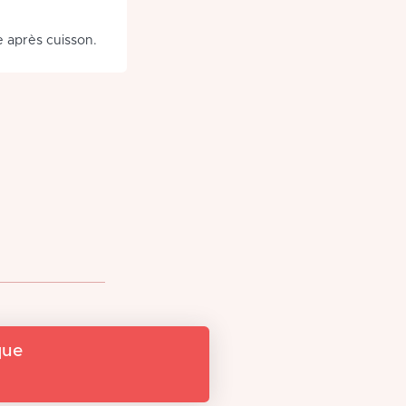
te après cuisson.
que