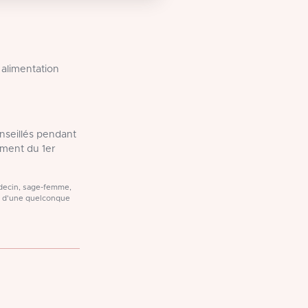
 alimentation
onseillés pendant
ment du 1er
médecin, sage-femme,
t d'une quelconque