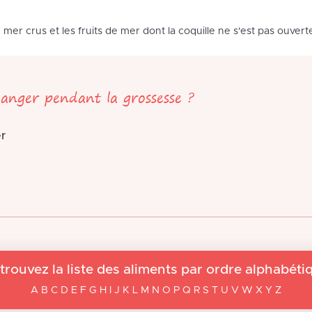
de mer crus et les fruits de mer dont la coquille ne s'est pas ouver
anger pendant la grossesse ?
r
trouvez la liste des aliments par ordre alphabéti
A B C D E F G H I J K L M N O P Q R S T U V W X Y Z