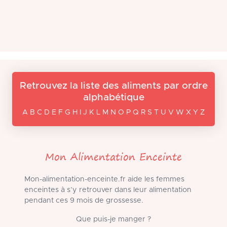
Retrouvez la liste des aliments par ordre
alphabétique
A B C D E F G H I J K L M N O P Q R S T U V W X Y Z
Mon Alimentation Enceinte
Mon-alimentation-enceinte.fr aide les femmes
enceintes à s’y retrouver dans leur alimentation
pendant ces 9 mois de grossesse.
Que puis-je manger ?