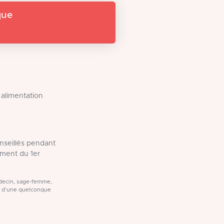
que
 alimentation
onseillés pendant
ment du 1er
médecin, sage-femme,
t d'une quelconque