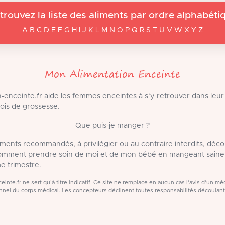
trouvez la liste des aliments par ordre alphabéti
A B C D E F G H I J K L M N O P Q R S T U V W X Y Z
Mon Alimentation Enceinte
-enceinte.fr aide les femmes enceintes à s’y retrouver dans leur
ois de grossesse.
Que puis-je manger ?
liments recommandés, à privilégier ou au contraire interdits, déc
Comment prendre soin de moi et de mon bébé en mangeant saine
e trimestre.
inte.fr ne sert qu'à titre indicatif. Ce site ne remplace en aucun cas l'avis d'un 
nel du corps médical. Les concepteurs déclinent toutes responsabilités découlan