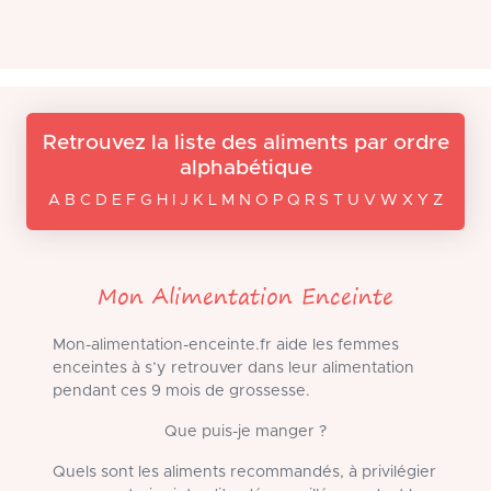
Retrouvez la liste des aliments par ordre
alphabétique
A B C D E F G H I J K L M N O P Q R S T U V W X Y Z
Mon Alimentation Enceinte
Mon-alimentation-enceinte.fr aide les femmes
enceintes à s’y retrouver dans leur alimentation
pendant ces 9 mois de grossesse.
Que puis-je manger ?
Quels sont les aliments recommandés, à privilégier