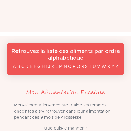
Retrouvez la liste des aliments par ordre
alphabétique
A B C D E F G H I J K L M N O P Q R S T U V W X Y Z
Mon Alimentation Enceinte
Mon-alimentation-enceinte.fr aide les femmes
enceintes à s’y retrouver dans leur alimentation
pendant ces 9 mois de grossesse.
Que puis-je manger ?